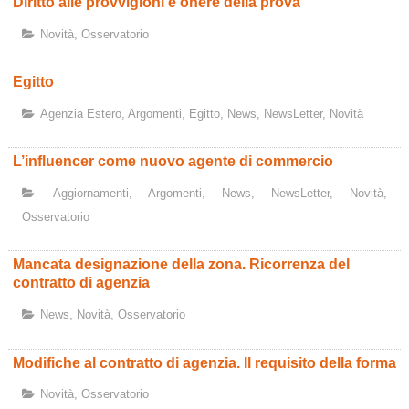
Diritto alle provvigioni e onere della prova
Novità
,
Osservatorio
Egitto
Agenzia Estero
,
Argomenti
,
Egitto
,
News
,
NewsLetter
,
Novità
L’influencer come nuovo agente di commercio
Aggiornamenti
,
Argomenti
,
News
,
NewsLetter
,
Novità
,
Osservatorio
Mancata designazione della zona. Ricorrenza del
contratto di agenzia
News
,
Novità
,
Osservatorio
Modifiche al contratto di agenzia. Il requisito della forma
Novità
,
Osservatorio