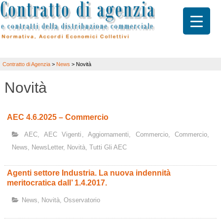
Contratto di Agenzia
>
News
>
Novità
Novità
AEC 4.6.2025 – Commercio
AEC
,
AEC Vigenti
,
Aggiornamenti
,
Commercio
,
Commercio
,
News
,
NewsLetter
,
Novità
,
Tutti Gli AEC
Agenti settore Industria. La nuova indennità
meritocratica dall’ 1.4.2017.
News
,
Novità
,
Osservatorio