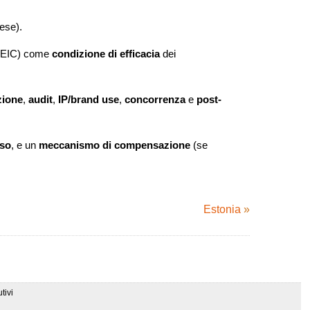
pese).
EIC) come
condizione di efficacia
dei
zione
,
audit
,
IP/brand use
,
concorrenza
e
post-
iso
, e un
meccanismo di compensazione
(se
Estonia
»
tivi