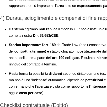
rappresentare più imprese nell’
area
solo se
espressamente
pat
4) Durata, scioglimento e compensi di fine rap
Il sistema egiziano
non replica
il modello UE: non esiste un diri
come la nostra
Dir. 86/653/CEE
.
Storico importante
: l’
art. 189
del Trade Law (che riconosceva 
dei
contratti a termine
) è stato dichiarato
incostituzionale
dal
anche della prima parte dell’
art. 190
collegato. Risultato:
nient
rinnovo del contratto a termine.
Resta ferma la possibilità di
danni
secondo diritto comune (es.
ma non è una “indennità” automatica: dipende da
pattuizioni
e
confermano che l’agenzia è vista come rapporto nell’
interesse 
oggi è
caso per caso
).
Checklist contrattuale (Egitto)