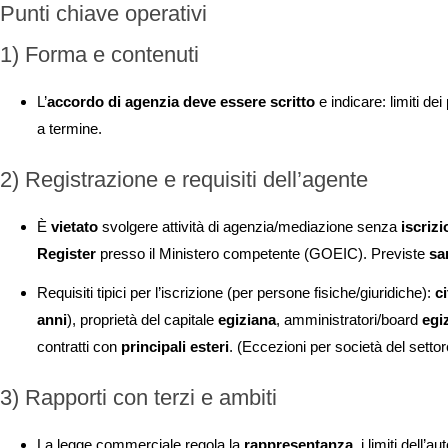
Punti chiave operativi
1) Forma e contenuti
L’
accordo di agenzia deve essere scritto
e indicare: limiti dei
a termine.
2) Registrazione e requisiti dell’agente
È
vietato
svolgere attività di agenzia/mediazione senza
iscriz
Register
presso il Ministero competente (GOEIC). Previste
sa
Requisiti tipici per l’iscrizione (per persone fisiche/giuridiche):
c
anni
), proprietà del capitale
egiziana
, amministratori/board
egi
contratti con
principali esteri
. (Eccezioni per società del settor
3) Rapporti con terzi e ambiti
La legge commerciale regola la
rappresentanza
, i limiti dell’a