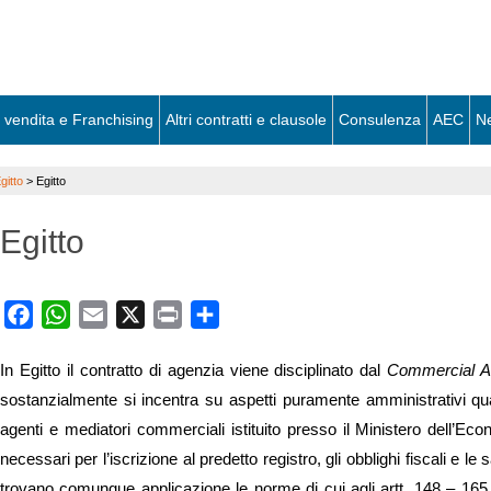
 vendita e Franchising
Altri contratti e clausole
Consulenza
AEC
N
gitto
>
Egitto
Egitto
Facebook
WhatsApp
Email
X
Print
Share
In Egitto il contratto di agenzia viene disciplinato dal
Commercial 
sostanzialmente si incentra su aspetti puramente amministrativi quali
agenti e mediatori commerciali istituito presso il Ministero dell’Ec
necessari per l’iscrizione al predetto registro, gli obblighi fiscali e 
trovano comunque applicazione le norme di cui agli artt. 148 – 165