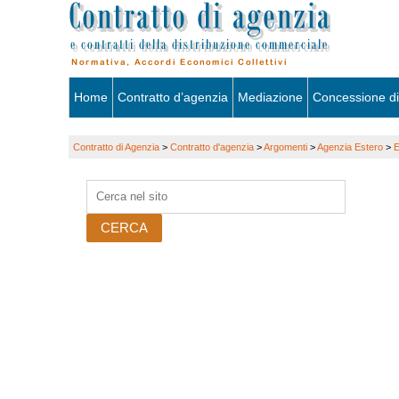
Skip
Home
Contratto d’agenzia
Mediazione
Concessione di
to
Contratto di Agenzia
>
Contratto d'agenzia
>
Argomenti
>
Agenzia Estero
>
E
content