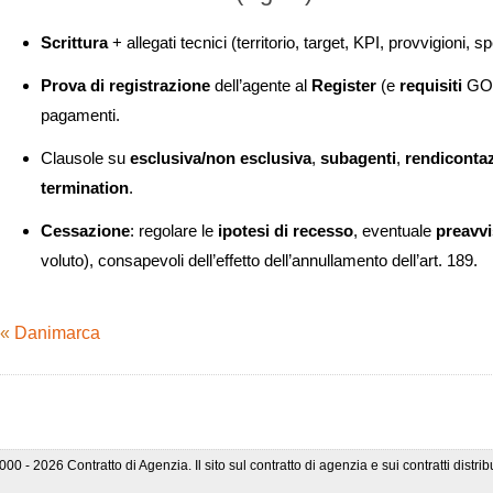
Scrittura
+ allegati tecnici (territorio, target, KPI, provvigioni, s
Prova di registrazione
dell’agente al
Register
(e
requisiti
GO
pagamenti.
Clausole su
esclusiva/non esclusiva
,
subagenti
,
rendiconta
termination
.
Cessazione
: regolare le
ipotesi di recesso
, eventuale
preavv
voluto), consapevoli dell’effetto dell’annullamento dell’art. 189.
«
Danimarca
000 - 2026 Contratto di Agenzia. Il sito sul contratto di agenzia e sui contratti distribu