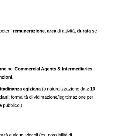
 poteri,
remunerazione
,
area
di attività,
durata
se
ione
nel
Commercial Agents & Intermediaries
nzioni
.
ittadinanza egiziana
(o naturalizzazione da ≥
10
ziani
; formalità di vidimazione/legittimazione per i
e pubblico.)
utorità e alcuni vincoli (es. possibilità di