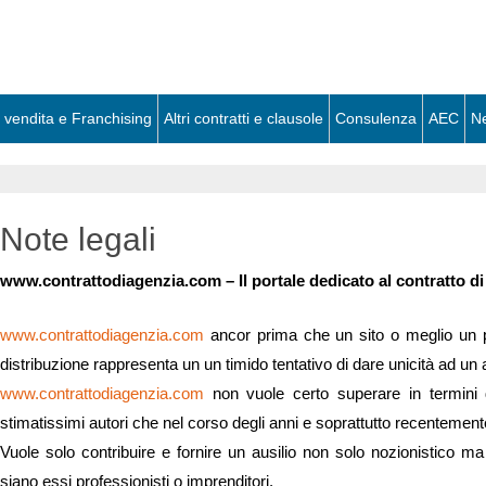
 vendita e Franchising
Altri contratti e clausole
Consulenza
AEC
N
Note legali
www.contrattodiagenzia.com – Il portale dedicato al contratto di a
www.contrattodiagenzia.com
ancor prima che un sito o meglio un por
distribuzione rappresenta un un timido tentativo di dare unicità ad un a
www.contrattodiagenzia.com
non vuole certo superare in termini di
stimatissimi autori che nel corso degli anni e soprattutto recentement
Vuole solo contribuire e fornire un ausilio non solo nozionistico ma
siano essi professionisti o imprenditori.