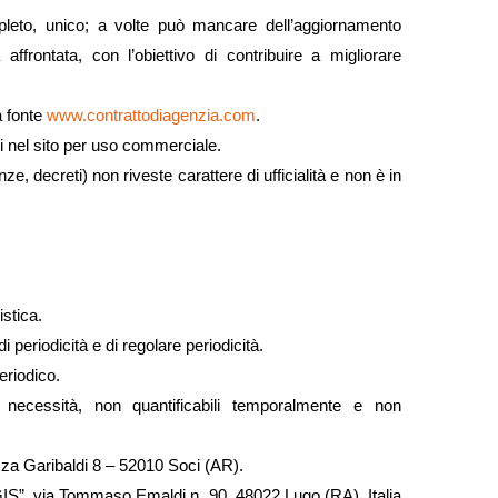
pleto, unico; a volte può mancare dell’aggiornamento
ffrontata, con l’obiettivo di contribuire a migliorare
a fonte
www.contrattodiagenzia.com
.
i nel sito per uso commerciale.
e, decreti) non riveste carattere di ufficialità e non è in
stica.
 periodicità e di regolare periodicità.
eriodico.
 necessità, non quantificabili temporalmente e non
zza Garibaldi 8 – 52010 Soci (AR).
GIS”, via Tommaso Emaldi n. 90, 48022 Lugo (RA), Italia