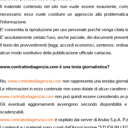
Il materiale contenuto nel sito non vuole essere esauriente, com
necessario; esso vuole costituire un approccio alla problematica a
l’informazione.
E’ consentita la riproduzione per uso personale purchè venga citata l
E’ assolutamente vietato l’uso, anche parziale, dei documenti present
Il testo dei provvedimenti (leggi, accordi economici, sentenze, ordinanz
alcun modo sostitutivo della pubblicazione ufficiale cartacea.
www.contrattodiagenzia.com è una testa giornalistica?
No,
www.contrattodiagenzia.com
non rappresenta una testata giornali
Le informazioni in esso contenute non sono dotate di alcun carattere di
www.contrattodiagenzia.com
non può quindi essere considerato un p
Gli eventuali aggiornamenti avvengono secondo disponibilità e
scadenzabili.
www.contrattodiagenzia.com
è ospitato dai server di Aruba S.p.A. P.
I contenuti e i materiali sono curati dall’Associazione “STUDIUM LE