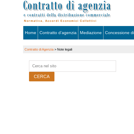
Skip
Home
Contratto d’agenzia
Mediazione
Concessione di
to
Contratto di Agenzia
>
Note legali
content