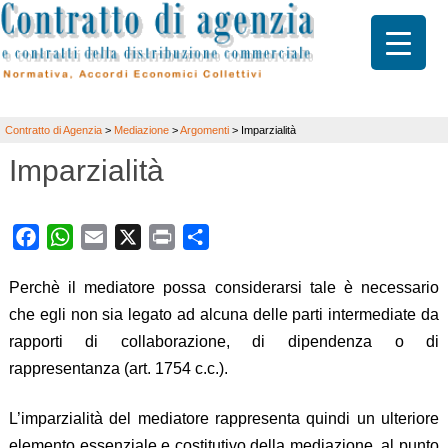
Contratto di Agenzia
>
Mediazione
>
Argomenti
>
Imparzialità
Imparzialità
Facebook
WhatsApp
Email
X
Print
Share
Perchè il mediatore possa considerarsi tale è necessario
che egli non sia legato ad alcuna delle parti intermediate da
rapporti di collaborazione, di dipendenza o di
rappresentanza (art. 1754 c.c.).
L’imparzialità del mediatore rappresenta quindi un ulteriore
elemento essenziale e costitutivo della mediazione, al punto