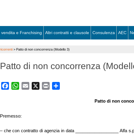
 vendita e Franchising
Altri contratti e clausole
Consulenza
AEC
N
icorrenti
>
Patto di non concorrenza (Modello 3)
Patto di non concorrenza (Modell
Facebook
WhatsApp
Email
X
Print
Share
Patto di non conc
Premesso:
– che con contratto di agenzia in data __________________ Alfa s