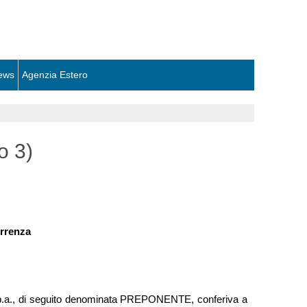
ews
Agenzia Estero
o 3)
orrenza
.p.a., di seguito denominata PREPONENTE, conferiva a