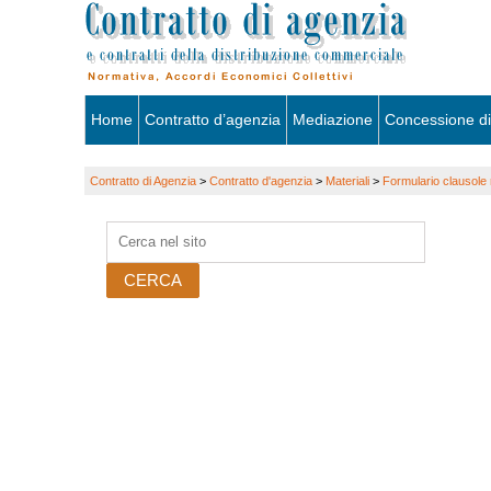
Skip
Home
Contratto d’agenzia
Mediazione
Concessione di
to
Contratto di Agenzia
>
Contratto d'agenzia
>
Materiali
>
Formulario clausole r
content