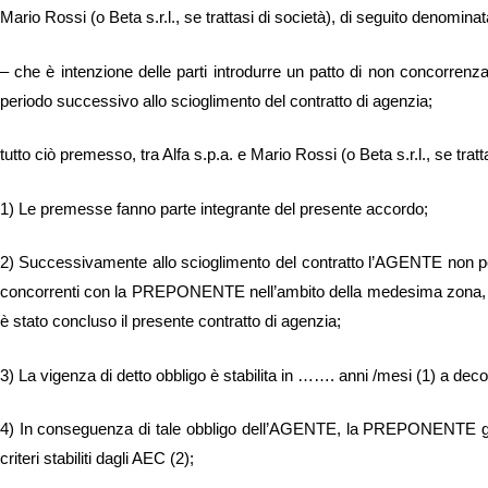
Mario Rossi (o Beta s.r.l., se trattasi di società), di seguito denomi
– che è intenzione delle parti introdurre un patto di non concorr
periodo successivo allo scioglimento del contratto di agenzia;
tutto ciò premesso, tra Alfa s.p.a. e Mario Rossi (o Beta s.r.l., se tra
1) Le premesse fanno parte integrante del presente accordo;
2) Successivamente allo scioglimento del contratto l’AGENTE non pot
concorrenti con la PREPONENTE nell’ambito della medesima zona, clien
è stato concluso il presente contratto di agenzia;
3) La vigenza di detto obbligo è stabilita in ……. anni /mesi (1) a deco
4) In conseguenza di tale obbligo dell’AGENTE, la PREPONENTE gli
criteri stabiliti dagli AEC (2);