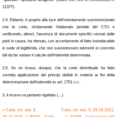
21377).
2.4. Ebbene, è proprio alla luce dell’orientamento summenzionato
che la corte, richiamando l’elaborato peritale del CTU e
verificando, altresì, l’assenza di documenti specifici versati dalle
parti in causa, ha ritenuto, con accertamento di fatto insindacabile
in sede di legittimità, che non sussistessero elementi in concreto
tali da far variare il calcolo dell’indennità determinata.
2.5. Se ne ricava, dunque, che la corte distrettuale ha fatto
corretta applicazione dei principi dettati in materia ai fini della
determinazione dell’indennità ex art. 1751 c.c..
3. il ricorso va pertanto rigettato (…)
«
Cass. civ. sez. II,
Cass. civ. sez. II, 29.10.2021,
20.10.2021, n.29164 – Fatto
n. 30768 – Cessazione del