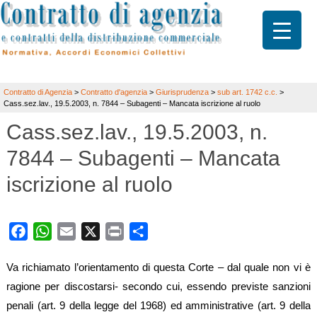
Contratto di Agenzia
>
Contratto d'agenzia
>
Giurisprudenza
>
sub art. 1742 c.c.
>
Cass.sez.lav., 19.5.2003, n. 7844 – Subagenti – Mancata iscrizione al ruolo
Cass.sez.lav., 19.5.2003, n.
7844 – Subagenti – Mancata
iscrizione al ruolo
Facebook
WhatsApp
Email
X
Print
Share
Va richiamato l’orientamento di questa Corte – dal quale non vi è
ragione per discostarsi- secondo cui, essendo previste sanzioni
penali (art. 9 della legge del 1968) ed amministrative (art. 9 della