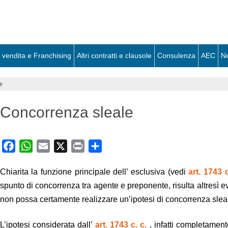
 vendita e Franchising
Altri contratti e clausole
Consulenza
AEC
N
e
Concorrenza sleale
Facebook
WhatsApp
Email
X
Print
Share
Chiarita la funzione principale dell’ esclusiva (vedi
art. 1743 c
spunto di concorrenza tra agente e preponente, risulta altresì e
non possa certamente realizzare un’ipotesi di concorrenza slea
L’ipotesi considerata dall’
art. 1743 c. c.
, infatti completament