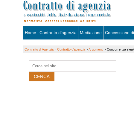
Skip
Home
Contratto d’agenzia
Mediazione
Concessione di
to
Contratto di Agenzia
>
Contratto d'agenzia
>
Argomenti
>
Concorrenza sleal
content