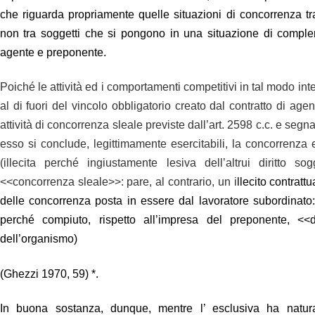
che riguarda propriamente quelle situazioni di concorrenza t
non tra soggetti che si pongono in una situazione di complem
agente e preponente.
Poiché le attività ed i comportamenti competitivi in tal modo inter
al di fuori del vincolo obbligatorio creato dal contratto di age
attività di concorrenza sleale previste dall’art. 2598 c.c. e s
esso si conclude, legittimamente esercitabili, la concorrenz
(illecita perché ingiustamente lesiva dell’altrui diritto s
<<concorrenza sleale>>: pare, al contrario, un i
llecito contrattu
delle concorrenza posta in essere dal lavoratore subordinato:
perché compiuto, rispetto all’impresa del preponente, <<da
dell’organismo)
(Ghezzi 1970, 59) *.
In buona sostanza, dunque, mentre l’ esclusiva ha natura