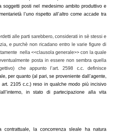
ra soggetti posti nel medesimo ambito produttivo e
entarietà l’uno rispetto all’altro come accade tra
detti alle parti sarebbero, considerati in sè stessi e
nzia, e purchè non ricadano entro le varie figure di
egnatamente nella <<clausola generale>> con la quale
a eventualmente posta in essere non sembra quella
oggettivo) che appunto l’art. 2598 c.c. definisce
ale
, per quanto (al pari, se proveniente dall’agente,
 art. 2105 c.c.) reso in qualche modo più incisivo
ll’interno, in stato di partecipazione alla vita
 contrattuale, la concorrenza sleale ha natura