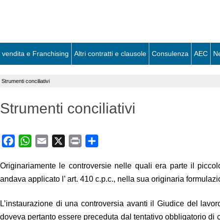
 vendita e Franchising
Altri contratti e clausole
Consulenza
AEC
N
>
Strumenti conciliativi
Strumenti conciliativi
Facebook
WhatsApp
Email
X
Print
Share
Originariamente le controversie nelle quali era parte il piccol
andava applicato l’ art. 410 c.p.c., nella sua originaria formula
L’instaurazione di una controversia avanti il Giudice del la
doveva pertanto essere preceduta dal tentativo obbligatorio di 