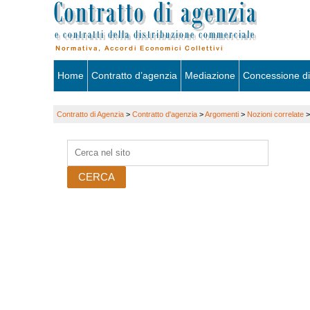
Skip
Home
Contratto d’agenzia
Mediazione
Concessione di
to
Contratto di Agenzia
>
Contratto d'agenzia
>
Argomenti
>
Nozioni correlate
content