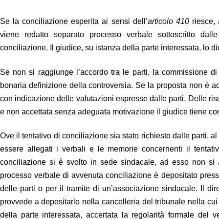
Se la conciliazione esperita ai sensi dell’
articolo 410
riesce,
viene redatto separato processo verbale sottoscritto dal
conciliazione. Il giudice, su istanza della parte interessata, lo 
Se non si raggiunge l’accordo tra le parti, la commissione d
bonaria definizione della controversia. Se la proposta non è acc
con indicazione delle valutazioni espresse dalle parti. Delle r
e non accettata senza adeguata motivazione il giudice tiene con
Ove il tentativo di conciliazione sia stato richiesto dalle parti, al
essere allegati i verbali e le memorie concernenti il tentativ
conciliazione si è svolto in sede sindacale, ad esso non si a
processo verbale di avvenuta conciliazione è depositato presso
delle parti o per il tramite di un’associazione sindacale. Il dir
provvede a depositarlo nella cancelleria del tribunale nella cui 
della parte interessata, accertata la regolarità formale del v