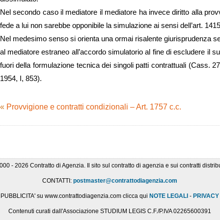
Nel secondo caso il mediatore il mediatore ha invece diritto alla pro
fede a lui non sarebbe opponibile la simulazione ai sensi dell’art. 141
Nel medesimo senso si orienta una ormai risalente giurisprudenza se
al mediatore estraneo all’accordo simulatorio al fine di escludere il suo
fuori della formulazione tecnica dei singoli patti contrattuali (Cass.
1954, I, 853).
«
Provvigione e contratti condizionali – Art. 1757 c.c.
000 - 2026 Contratto di Agenzia. Il sito sul contratto di agenzia e sui contratti distribu
CONTATTI:
postmaster@contrattodiagenzia.com
PUBBLICITA' su www.contrattodiagenzia.com clicca qui
NOTE LEGALI
-
PRIVACY
Contenuti curati dall'Associazione STUDIUM LEGIS C.F./P.IVA 02265600391