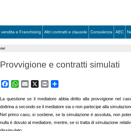
 vendita e Franchising
Altri contratti e clausole
Consulenza
AEC
N
lati
Provvigione e contratti simulati
Facebook
WhatsApp
Email
X
Print
Share
La questione se il mediatore abbia diritto alla provvigione nel caso
dottrina a secondo se il mediatore sia o non partecipe alla simulazion
Nel primo caso, si sostiene, se la simulazione è assoluta, non poten
nulla è dovuto al mediatore, mentre, se si tratta di simulazione rela
dissimulato.