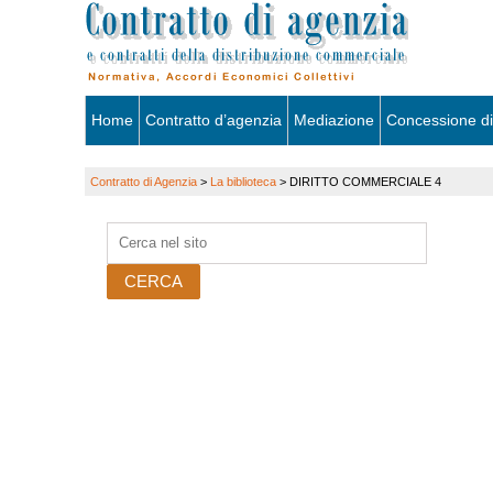
Skip
Home
Contratto d’agenzia
Mediazione
Concessione di
to
Contratto di Agenzia
>
La biblioteca
>
DIRITTO COMMERCIALE 4
content