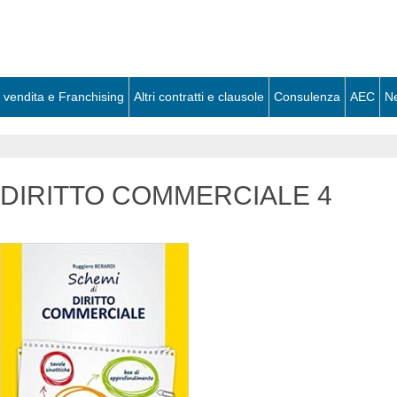
 vendita e Franchising
Altri contratti e clausole
Consulenza
AEC
N
DIRITTO COMMERCIALE 4