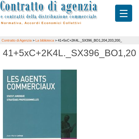
Contratto di Agenzia
>
La biblioteca
>
41+5xC+2K4L._SX396_BO1,204,203,200_
41+5xC+2K4L._SX396_BO1,204