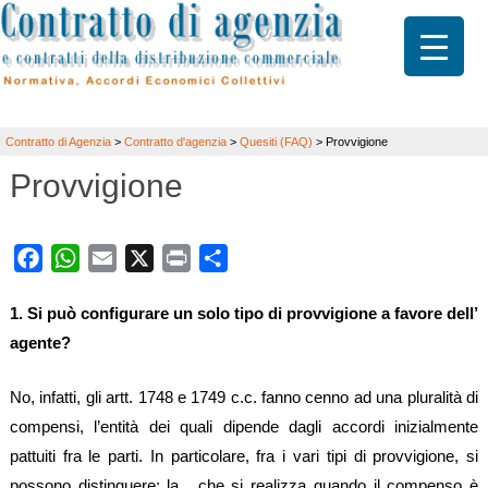
Contratto di Agenzia
>
Contratto d'agenzia
>
Quesiti (FAQ)
>
Provvigione
Provvigione
Facebook
WhatsApp
Email
X
Print
Share
1. Si può configurare un solo tipo di provvigione a favore dell’
agente?
No, infatti, gli artt. 1748 e 1749 c.c. fanno cenno ad una pluralità di
compensi, l’entità dei quali dipende dagli accordi inizialmente
pattuiti fra le parti. In particolare, fra i vari tipi di provvigione, si
possono distinguere: la , che si realizza quando il compenso è