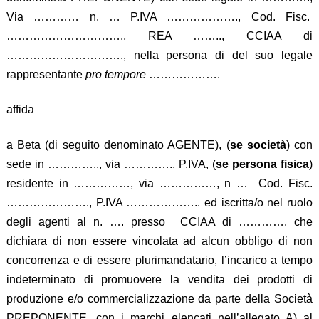
Via ………… n. … P.IVA ………………., Cod. Fisc.
…………………………., REA …….., CCIAA di
…………………………., nella persona di del suo legale
rappresentante
pro tempore
……………….
affida
a Beta (di seguito denominato AGENTE), (
se società
) con
sede in ………….., via …………., P.IVA, (
se persona fisica
)
residente in ……………, via ……………, n … Cod. Fisc.
…………………., P.IVA ……………….. ed iscritta/o nel ruolo
degli agenti al n. …. presso CCIAA di …………. che
dichiara di non essere vincolata ad alcun obbligo di non
concorrenza e di essere plurimandatario, l’incarico a tempo
indeterminato di promuovere la vendita dei prodotti di
produzione e/o commercializzazione da parte della Società
PREPONENTE, con i marchi elencati nell’allegato A) al