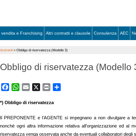
 vendita e Franchising
Altri contratti e clausole
Consulenza
AEC
N
icorrenti
>
Obbligo di riservatezza (Modello 3)
Obbligo di riservatezza (Modello 
Facebook
WhatsApp
Email
X
Print
Share
*) Obbligo di riservatezza
Il PREPONENTE e l’AGENTE si impegnano a non divulgare a terzi 
nonchè ogni altra informazione relativa all’organizzazione ed al mo
riservatezza venga osservata anche da eventuali collaboratori degli s