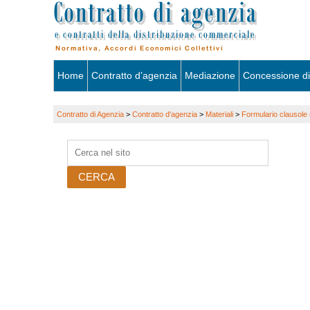
Skip
Home
Contratto d’agenzia
Mediazione
Concessione di
to
Contratto di Agenzia
>
Contratto d'agenzia
>
Materiali
>
Formulario clausole r
content