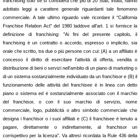
franchising solo se si considera che più di 20 Stati, infatti, hanno
adottato leggi a carattere generale riguardanti tale fenomeno
commerciale. A tale ultimo riguardo vale ricordare il “California
Franchise Relation Act” del 1980 laddove all’art. 1 si fornisce la
definizione di franchising: ”Ai fini del presente capitolo, il
franchising è un contratto o accordo, espresso o implicito, sia
orale che scritto, tra due o più persone con cui: (A) a un affiliato è
concesso il diritto di esercitare l’attività di offerta, vendita o
distribuzione di beni o servizi nell’ambito di un piano di marketing o
di un sistema sostanzialmente individuato da un franchisor e (B) il
funzionamento delle attività del franchisee è in linea con detto
piano o sistema ed è sostanzialmente associato con il marchio
del franchisor, o con il suo marchio di servizio, nome
commerciale, logo, pubblicità o altro simbolo commerciale che
designa i franchisor o i suoi affiliati e (C) il franchisee è tenuto a
pagare, direttamente o indirettamente, al franchisor un
corrispettivo per la licenza”. Va altresì ricordata la Rule 436 della