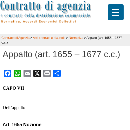
Contratto di Agenzia
>
Altri contratti e clausole
>
Normativa
>
Appalto (art. 1655 – 1677
c.c.)
Appalto (art. 1655 – 1677 c.c.)
Facebook
WhatsApp
Email
X
Print
Share
CAPO VII
Dell’appalto
Art. 1655 Nozione