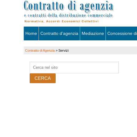
Skip
Home
Contratto d’agenzia
Mediazione
Concessione di
to
Contratto di Agenzia
>
Servizi
content