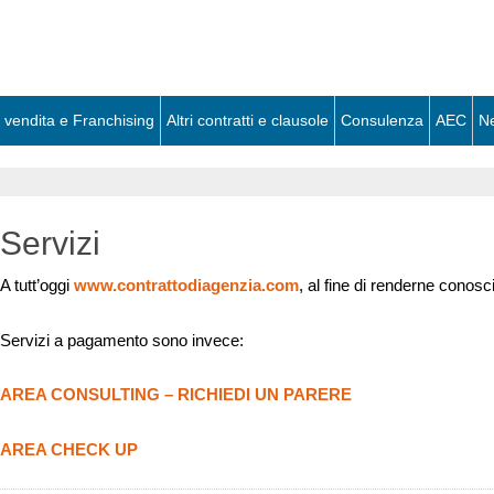
 vendita e Franchising
Altri contratti e clausole
Consulenza
AEC
N
Servizi
A tutt’oggi
www.contrattodiagenzia.com
, al fine di renderne conoscib
Servizi a pagamento sono invece:
AREA CONSULTING – RICHIEDI UN PARERE
AREA CHECK UP